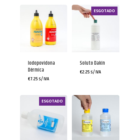
ESGOTADO
Iodopovidona
Soluto Dakin
Dérmica
€
2.25
s/ IVA
€
7.25
s/ IVA
ESGOTADO