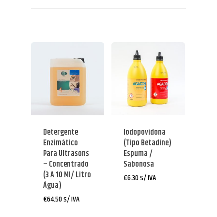
Detergente
Iodopovidona
Enzimático
(tipo Betadine)
Para Ultrasons
Espuma /
– Concentrado
Sabonosa
(3 A 10 Ml/ Litro
€
6.30
s/ IVA
Água)
€
64.50
s/ IVA