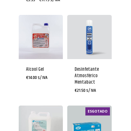
through
range:
€21.50
€3.95
through
€11.75
Alcool Gel
Desinfetante
Atmosférico
€
14.00
s/ IVA
Mentabact
€
21.50
s/ IVA
ESGOTADO