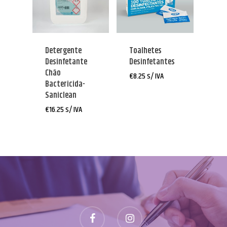
Detergente
Toalhetes
Desinfetante
Desinfetantes
Chão
€
8.25
s/ IVA
Bactericida-
Saniclean
€
16.25
s/ IVA