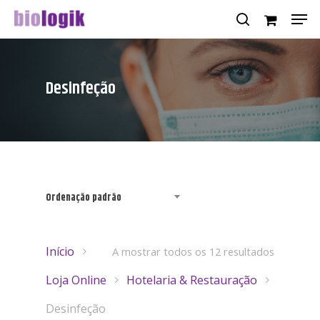
Desinfeção
Hit enter to search or ESC to close
Ordenação padrão
Início
A mostrar todos os 12 resultados
Loja Online
Hotelaria & Restauração
Desinfeção