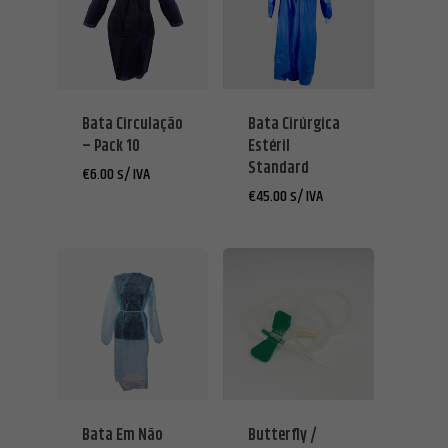
Bata Circulação
Bata Cirúrgica
– Pack 10
Estéril
Standard
€
6.00
s/ IVA
€
45.00
s/ IVA
Bata Em Não
Butterfly /