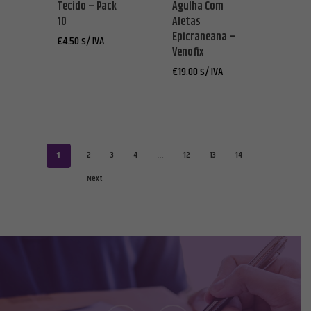
Tecido – Pack
Agulha Com
10
Aletas
Epicraneana –
€
4.50
s/ IVA
Venofix
€
19.00
s/ IVA
2
3
4
12
13
14
1
…
Next