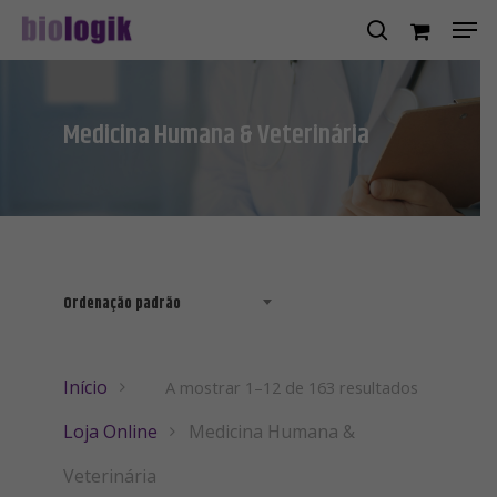
Medicina Humana & Veterinária
Hit enter to search or ESC to close
Ordenação padrão
Início
A mostrar 1–12 de 163 resultados
Loja Online
Medicina Humana &
Veterinária