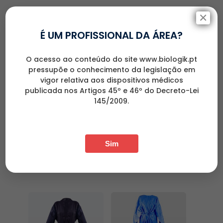
€
2.75
s/ IVA
€
3.75
s/ IVA
×
É UM PROFISSIONAL DA ÁREA?
O acesso ao conteúdo do site www.biologik.pt
pressupõe o conhecimento da legislação em
vigor relativa aos dispositivos médicos
publicada nos Artigos 45º e 46º do Decreto-Lei
145/2009.
Amaciador Para
Bastão Higiene
A Roupa –
Oral – Pack 5
Sim
Líquido
€
0.41
s/ IVA
€
7.25
s/ IVA