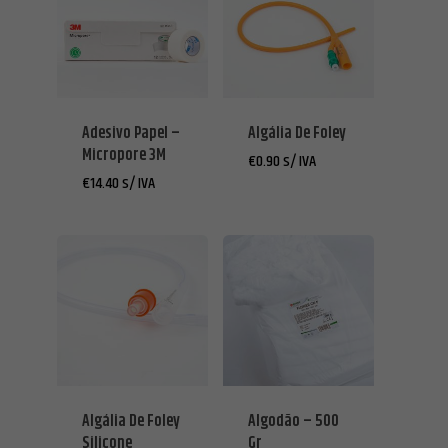
Adesivo Papel –
Algália De Foley
Micropore 3M
€
0.90
s/ IVA
€
14.40
s/ IVA
Algália De Foley
Algodão – 500
Silicone
Gr