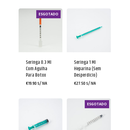
€0.32
through
€0.39
ESGOTADO
Seringa 0.3 Ml
Seringa 1 Ml
Com Agulha
Heparina (sem
Para Botox
Desperdício)
€
19.90
s/ IVA
€
27.50
s/ IVA
ESGOTADO