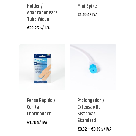
Holder /
Mini Spike
Adaptador Para
€
1.49
s/ IVA
Tubo Vácuo
€
22.25
s/ IVA
Penso Rápido /
Prolongador /
Curita
Extensão De
Pharmadoct
Sistemas
Standard
€
1.70
s/ IVA
Price
€
0.32
–
€
0.39
s/ IVA
range: