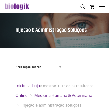
Injeção E Administração Soluções
Hit enter to search or ESC to close
Ordenação padrão
Início
Loja
A mostrar 1–12 de 24 resultados
Online
Medicina Humana & Veterinária
Injeção e administração soluções