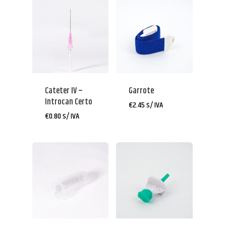
Cateter IV –
Garrote
Introcan Certo
€
2.45
s/ IVA
€
0.80
s/ IVA