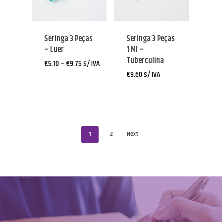
Seringa 3 Peças
Seringa 3 Peças
– Luer
1 Ml –
Tuberculina
Price
€
5.10
–
€
9.75
s/ IVA
range:
€
9.60
s/ IVA
€5.10
through
€9.75
2
Next
1