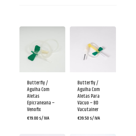
Butterfly /
Butterfly /
Agulha Com
Agulha Com
Aletas
Aletas Para
Epicraneana –
Vácuo – BD
Venofix
Vacutainer
€
19.00
s/ IVA
€
39.50
s/ IVA