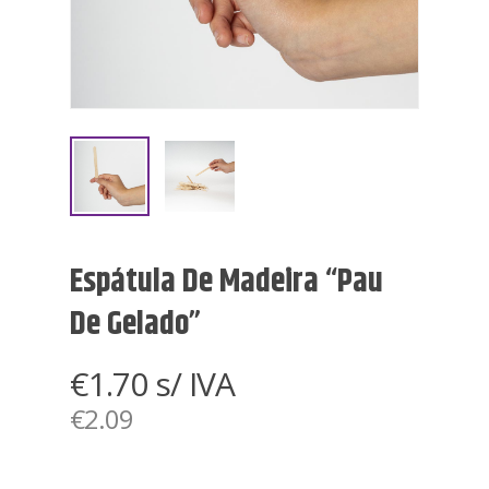
Espátula De Madeira “pau
De Gelado”
€
1.70
s/ IVA
€
2.09