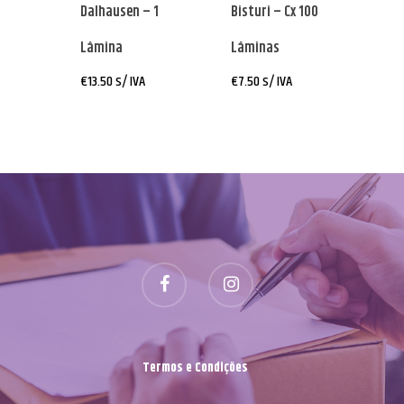
Dalhausen – 1
Bisturi – Cx 100
Lâmina
Lâminas
€
13.50
s/ IVA
€
7.50
s/ IVA
Termos e Condições