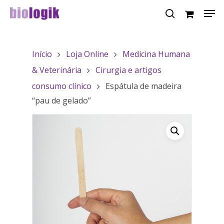
Início
Loja Online
Medicina Humana
Hit enter to search or ESC to close
& Veterinária
Cirurgia e artigos
consumo clínico
Espátula de madeira
“pau de gelado”