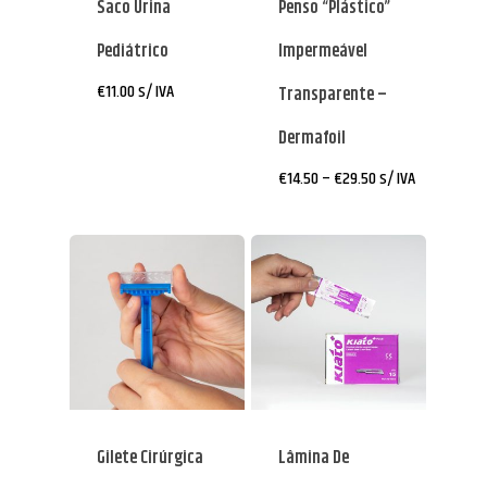
Saco Urina
Penso “plástico”
Pediátrico
Impermeável
€
11.00
s/ IVA
Transparente –
Dermafoil
Price
€
14.50
–
€
29.50
s/ IVA
range:
€14.50
through
€29.50
Gilete Cirúrgica
Lâmina De