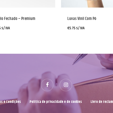
elo Fechado – Premium
Luvas Vinil Com Pó
5
s/ IVA
€
5.75
s/ IVA
s e Condições
Política de privacidade e de cookies
Livro de recla