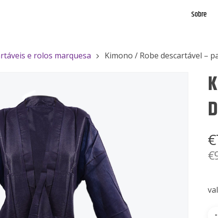
Sobre
rtáveis e rolos marquesa
Kimono / Robe descartável – p
K
D
€
€
va