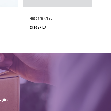
Máscara KN 95
€
3.80
s/ IVA
mações