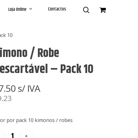
Contactos
Loja Online
ack 10
imono / Robe
escartável – Pack 10
7.50
s/ IVA
9.23
lor por pack 10 kimonos / robes