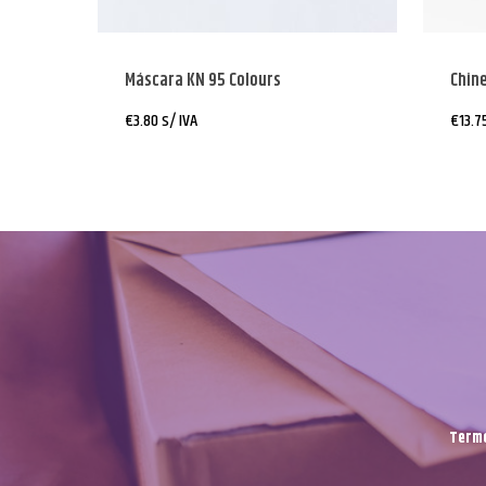
Máscara KN 95 Colours
Chin
€
3.80
s/ IVA
€
13.7
Termo