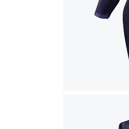
Hit enter to search or ESC to close