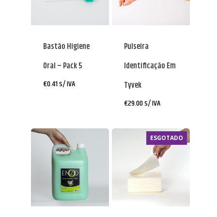
Bastão Higiene
Pulseira
Oral – Pack 5
Identificação Em
€
0.41
s/ IVA
Tyvek
€
29.00
s/ IVA
ESGOTADO