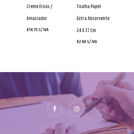
Creme Ervas /
Toalha Papel
Amaciador
Extra Absorvente
€
14.75
s/ IVA
24 X 37 Cm
€
2.60
s/ IVA