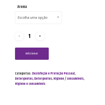
Aroma
Escolha uma opção
Adicionar
Categorias:
Desinfeção e Proteção Pessoal
,
Detergentes
,
Detergentes
,
Higiene / consumíveis
,
Higiene e consumíveis