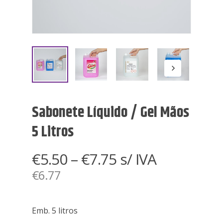
Sabonete Líquido / Gel Mãos
5 Litros
Price
€
5.50
–
€
7.75
s/ IVA
range:
€
6.77
€5.50
through
Emb. 5 litros
€7.75