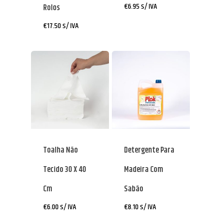
€
6.95
s/ IVA
Rolos
€
17.50
s/ IVA
Toalha Não
Detergente Para
Tecido 30 X 40
Madeira Com
Cm
Sabão
€
6.00
s/ IVA
€
8.10
s/ IVA