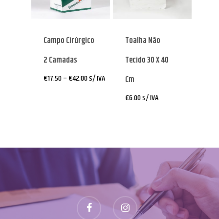
Campo Cirúrgico
Toalha Não
2 Camadas
Tecido 30 X 40
Price
€
17.50
–
€
42.00
s/ IVA
Cm
range:
€17.50
€
6.00
s/ IVA
through
€42.00