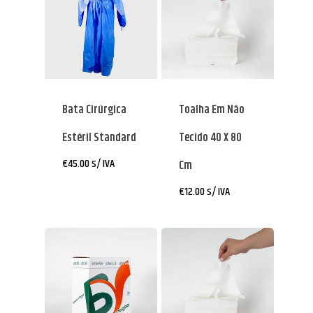
Bata Cirúrgica
Toalha Em Não
Estéril Standard
Tecido 40 X 80
€
45.00
s/ IVA
Cm
€
12.00
s/ IVA